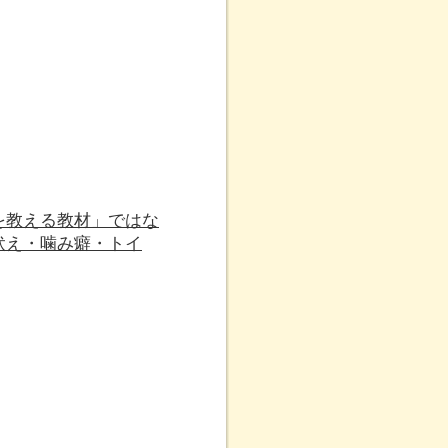
を教える教材」ではな
吠え・噛み癖・トイ