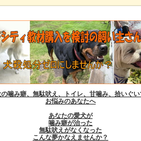
犬の噛み癖、無駄吠え、トイレ、甘噛み、拾いぐい
お悩みのあなたへ
あなたの愛犬が
噛み癖が治った
無駄吠えがなくなった
こんな夢かなえませんか？