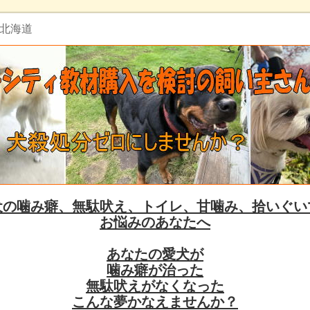
 北海道
犬の噛み癖、無駄吠え、トイレ、甘噛み、拾いぐい
お悩みのあなたへ
あなたの愛犬が
噛み癖が治った
無駄吠えがなくなった
こんな夢かなえませんか？