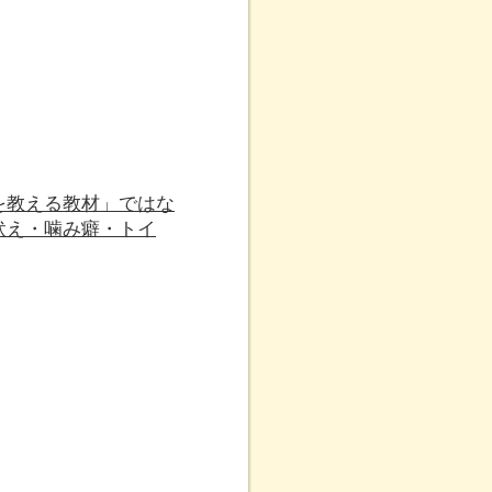
を教える教材」ではな
吠え・噛み癖・トイ