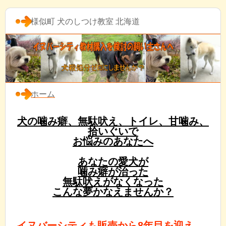
様似町 犬のしつけ教室 北海道
ホーム
犬の噛み癖、無駄吠え、トイレ、甘噛み、
拾いぐいで
お悩みのあなたへ
あなたの愛犬が
噛み癖が治った
無駄吠えがなくなった
こんな夢かなえませんか？
イヌバーシティも販売から8年目を迎え、