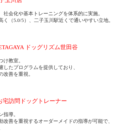
G 二子玉川店
、社会化や基本トレーニングを体系的に実施。
く（5.0/5）、二子玉川駅近くで通いやすい立地。
M SETAGAYA ドッグリズム世田谷
つけ教室。
慮したプログラムを提供しており、
の改善を重視。
ouse お宅訪問ドッグトレーナー
ン指導。
動改善を重視するオーダーメイドの指導が可能で、
。