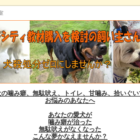
室
犬の噛み癖、無駄吠え、トイレ、甘噛み、拾いぐい
お悩みのあなたへ
あなたの愛犬が
噛み癖が治った
無駄吠えがなくなった
こんな夢かなえませんか？