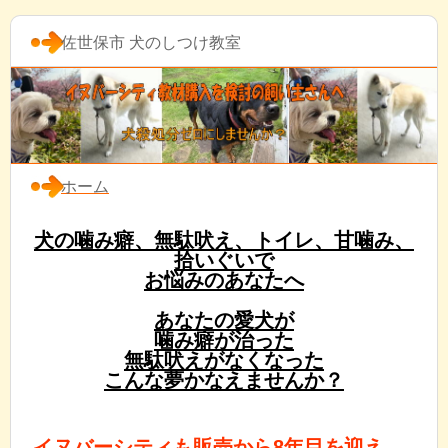
佐世保市 犬のしつけ教室
ホーム
犬の噛み癖、無駄吠え、トイレ、甘噛み、
拾いぐいで
お悩みのあなたへ
あなたの愛犬が
噛み癖が治った
無駄吠えがなくなった
こんな夢かなえませんか？
イヌバーシティも販売から8年目を迎え、