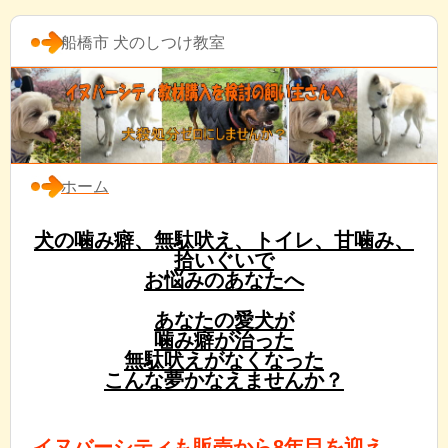
船橋市 犬のしつけ教室
ホーム
犬の噛み癖、無駄吠え、トイレ、甘噛み、
拾いぐいで
お悩みのあなたへ
あなたの愛犬が
噛み癖が治った
無駄吠えがなくなった
こんな夢かなえませんか？
イヌバーシティも販売から8年目を迎え、