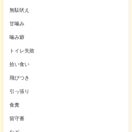
無駄吠え
甘噛み
噛み癖
トイレ失敗
拾い食い
飛びつき
引っ張り
食糞
留守番
など、