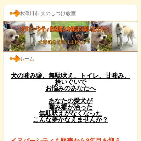
木津川市 犬のしつけ教室
ホーム
犬の噛み癖、無駄吠え、トイレ、甘噛み、
拾いぐいで
お悩みのあなたへ
あなたの愛犬が
噛み癖が治った
無駄吠えがなくなった
こんな夢かなえませんか？
イヌバーシティも販売から8年目を迎え、