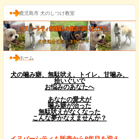
鹿児島市 犬のしつけ教室
ホーム
犬の噛み癖、無駄吠え、トイレ、甘噛み、
拾いぐいで
お悩みのあなたへ
あなたの愛犬が
噛み癖が治った
無駄吠えがなくなった
こんな夢かなえませんか？
イヌバーシティも販売から8年目を迎え、