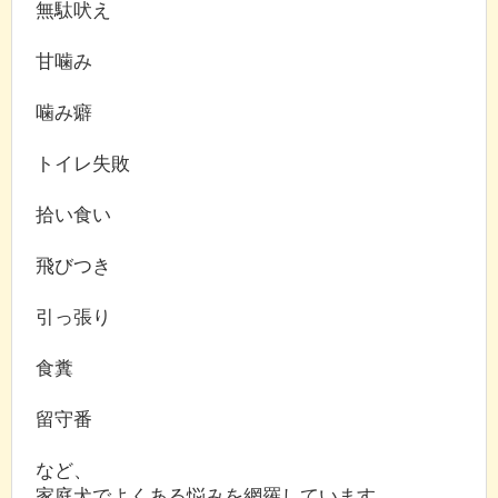
無駄吠え
甘噛み
噛み癖
トイレ失敗
拾い食い
飛びつき
引っ張り
食糞
留守番
など、
家庭犬でよくある悩みを網羅しています。