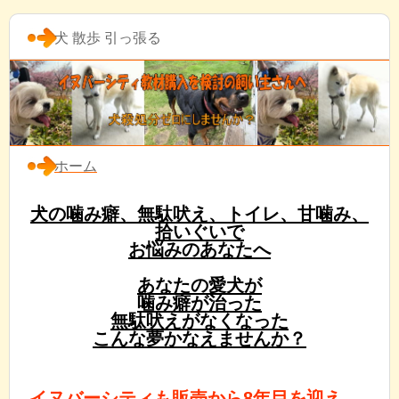
犬 散歩 引っ張る
ホーム
犬の噛み癖、無駄吠え、トイレ、甘噛み、
拾いぐいで
お悩みのあなたへ
あなたの愛犬が
噛み癖が治った
無駄吠えがなくなった
こんな夢かなえませんか？
イヌバーシティも販売から8年目を迎え、