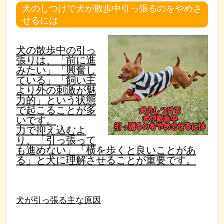
犬のしつけで犬が散歩中引っ張るのをやめさ
せるには
犬の散歩中の引っ
張りは、「前に進
みたい」「興奮し
ている」「飼い主
より外の刺激が魅
力的」という状態
で起こることが多
いです。
力で抑え込むよ
り、「引っ張って
も進めない」「横を歩くと良いことがあ
る」と犬に理解させることが重要です。
犬が引っ張る主な原因