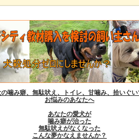
犬の噛み癖、無駄吠え、トイレ、甘噛み、拾いぐい
お悩みのあなたへ
あなたの愛犬が
噛み癖が治った
無駄吠えがなくなった
こんな夢かなえませんか？