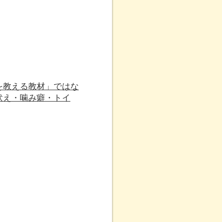
を教える教材」ではな
吠え・噛み癖・トイ