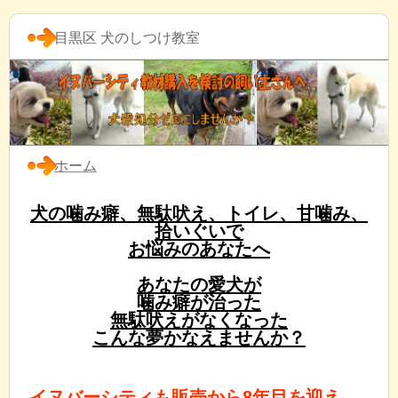
目黒区 犬のしつけ教室
ホーム
犬の噛み癖、無駄吠え、トイレ、甘噛み、
拾いぐいで
お悩みのあなたへ
あなたの愛犬が
噛み癖が治った
無駄吠えがなくなった
こんな夢かなえませんか？
イヌバーシティも販売から8年目を迎え、