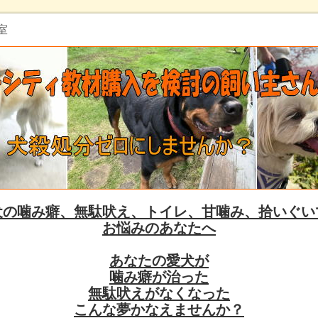
室
犬の噛み癖、無駄吠え、トイレ、甘噛み、拾いぐい
お悩みのあなたへ
あなたの愛犬が
噛み癖が治った
無駄吠えがなくなった
こんな夢かなえませんか？