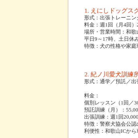
1. えにしドッグ
形式：出張トレーニン
料金：週1回（月4回）20
場所・営業時間：和歌
平日9～17時、土日休
特徴：犬の性格や家庭
2. 紀ノ川愛犬訓
形式：通学／預託／出
料金：
個別レッスン（1回／30
預託訓練（月）：55,0
出張訓練：週1回20,00
特徴：警察犬協会公認
利便性：和歌山ICから