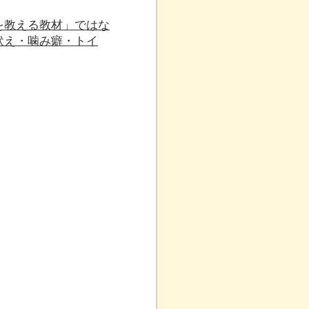
を教える教材」ではな
吠え・噛み癖・トイ