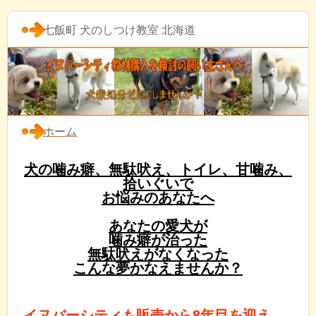
七飯町 犬のしつけ教室 北海道
ホーム
犬の噛み癖、無駄吠え、トイレ、甘噛み、
拾いぐいで
お悩みのあなたへ
あなたの愛犬が
噛み癖が治った
無駄吠えがなくなった
こんな夢かなえませんか？
イヌバーシティも販売から8年目を迎え、