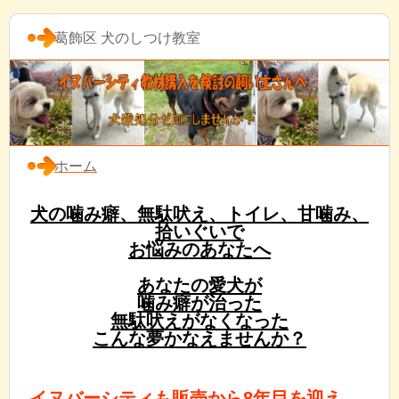
葛飾区 犬のしつけ教室
ホーム
犬の噛み癖、無駄吠え、トイレ、甘噛み、
拾いぐいで
お悩みのあなたへ
あなたの愛犬が
噛み癖が治った
無駄吠えがなくなった
こんな夢かなえませんか？
イヌバーシティも販売から8年目を迎え、