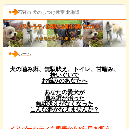
石狩市 犬のしつけ教室 北海道
ホーム
犬の噛み癖、無駄吠え、トイレ、甘噛み、
拾いぐいで
お悩みのあなたへ
あなたの愛犬が
噛み癖が治った
無駄吠えがなくなった
こんな夢かなえませんか？
イヌバーシティも販売から8年目を迎え、