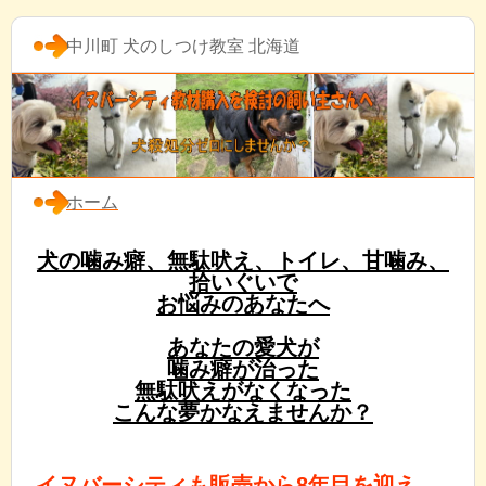
中川町 犬のしつけ教室 北海道
ホーム
犬の噛み癖、無駄吠え、トイレ、甘噛み、
拾いぐいで
お悩みのあなたへ
あなたの愛犬が
噛み癖が治った
無駄吠えがなくなった
こんな夢かなえませんか？
イヌバーシティも販売から8年目を迎え、