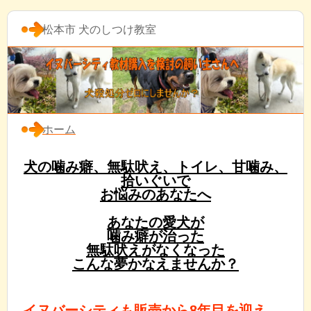
松本市 犬のしつけ教室
ホーム
犬の噛み癖、無駄吠え、トイレ、甘噛み、
拾いぐいで
お悩みのあなたへ
あなたの愛犬が
噛み癖が治った
無駄吠えがなくなった
こんな夢かなえませんか？
イヌバーシティも販売から8年目を迎え、