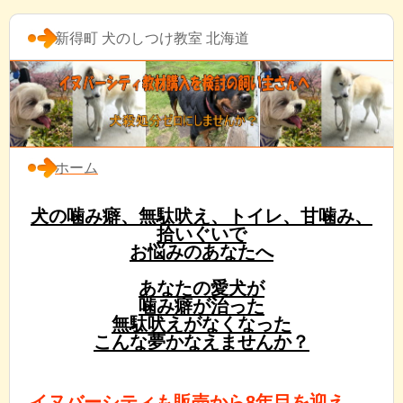
新得町 犬のしつけ教室 北海道
ホーム
犬の噛み癖、無駄吠え、トイレ、甘噛み、
拾いぐいで
お悩みのあなたへ
あなたの愛犬が
噛み癖が治った
無駄吠えがなくなった
こんな夢かなえませんか？
イヌバーシティも販売から8年目を迎え、