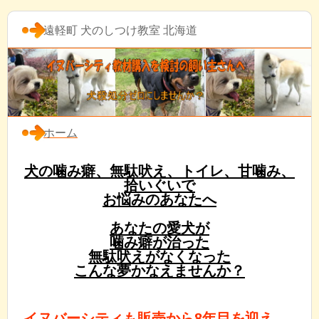
遠軽町 犬のしつけ教室 北海道
ホーム
犬の噛み癖、無駄吠え、トイレ、甘噛み、
拾いぐいで
お悩みのあなたへ
あなたの愛犬が
噛み癖が治った
無駄吠えがなくなった
こんな夢かなえませんか？
イヌバーシティも販売から8年目を迎え、