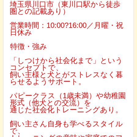
埼玉県川口市（東川口駅から徒歩
圏との記載あり）
営業時間：10:00?16:00／月曜・祝
日休み
特徴・強み
「しつけから社会化まで」という
コンセプトで、
飼い主様と犬とがストレスなく暮
らせるようサポート。
パピークラス（1歳未満）や幼稚園
形式（他犬との交流）を
通じた社会化トレーニングあり。
飼い主さん自身も学べるスタイル
で、