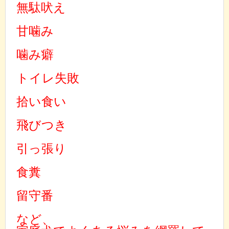
無駄吠え
甘噛み
噛み癖
トイレ失敗
拾い食い
飛びつき
引っ張り
食糞
留守番
など、