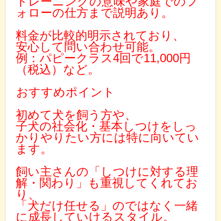
トレーニングの意味や家庭でのフ
ォローの仕方まで説明あり。
料金が比較的明示されており、
安心して問い合わせ可能。
例：パピークラス4回で11,000円
（税込）など。
おすすめポイント
初めて犬を飼う方や、
子犬の社会化・基本しつけをしっ
かりやりたい方には特に向いてい
ます。
飼い主さんの「しつけに対する理
解・関わり」も重視してくれてお
り、
「犬だけ任せる」のではなく一緒
に成長していけるスタイル。