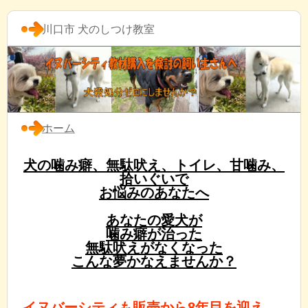
川口市 犬のしつけ教室
ホーム
犬の噛み癖、無駄吠え、トイレ、甘噛み、
拾いぐいで
お悩みのあなたへ
あなたの愛犬が
噛み癖が治った
無駄吠えがなくなった
こんな夢かなえませんか？
イヌバーシティも販売から8年目を迎え、