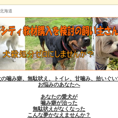
 北海道
犬の噛み癖、無駄吠え、トイレ、甘噛み、拾いぐい
お悩みのあなたへ
あなたの愛犬が
噛み癖が治った
無駄吠えがなくなった
こんな夢かなえませんか？