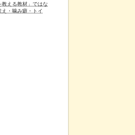
を教える教材」ではな
吠え・噛み癖・トイ