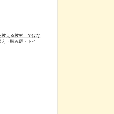
を教える教材」ではな
吠え・噛み癖・トイ