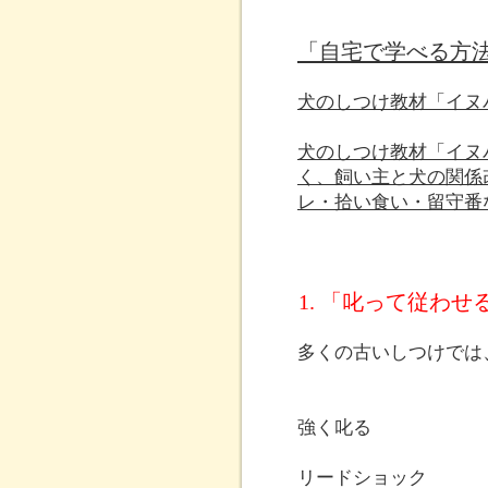
「自宅で学べる方
犬のしつけ教材「イヌ
犬のしつけ教材「イヌ
く、飼い主と犬の関係
レ・拾い食い・留守番
1. 「叱って従わ
多くの古いしつけでは
強く叱る
リードショック