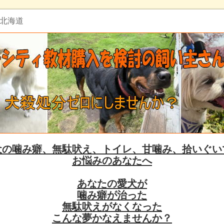
 北海道
犬の噛み癖、無駄吠え、トイレ、甘噛み、拾いぐい
お悩みのあなたへ
あなたの愛犬が
噛み癖が治った
無駄吠えがなくなった
こんな夢かなえませんか？