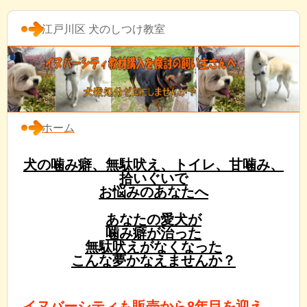
江戸川区 犬のしつけ教室
ホーム
犬の噛み癖、無駄吠え、トイレ、甘噛み、
拾いぐいで
お悩みのあなたへ
あなたの愛犬が
噛み癖が治った
無駄吠えがなくなった
こんな夢かなえませんか？
イヌバーシティも販売から8年目を迎え、