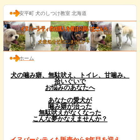
安平町 犬のしつけ教室 北海道
ホーム
犬の噛み癖、無駄吠え、トイレ、甘噛み、
拾いぐいで
お悩みのあなたへ
あなたの愛犬が
噛み癖が治った
無駄吠えがなくなった
こんな夢かなえませんか？
イヌバーシティも販売から8年目を迎え、