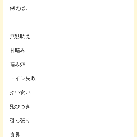
例えば、
無駄吠え
甘噛み
噛み癖
トイレ失敗
拾い食い
飛びつき
引っ張り
食糞