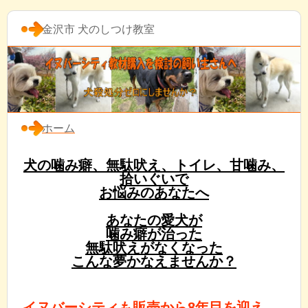
金沢市 犬のしつけ教室
ホーム
犬の噛み癖、無駄吠え、トイレ、甘噛み、
拾いぐいで
お悩みのあなたへ
あなたの愛犬が
噛み癖が治った
無駄吠えがなくなった
こんな夢かなえませんか？
イヌバーシティも販売から8年目を迎え、