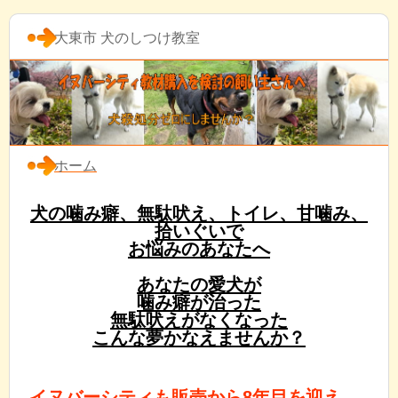
大東市 犬のしつけ教室
ホーム
犬の噛み癖、無駄吠え、トイレ、甘噛み、
拾いぐいで
お悩みのあなたへ
あなたの愛犬が
噛み癖が治った
無駄吠えがなくなった
こんな夢かなえませんか？
イヌバーシティも販売から8年目を迎え、