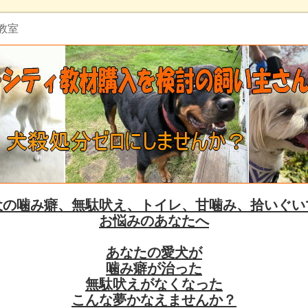
教室
犬の噛み癖、無駄吠え、トイレ、甘噛み、拾いぐい
お悩みのあなたへ
あなたの愛犬が
噛み癖が治った
無駄吠えがなくなった
こんな夢かなえませんか？