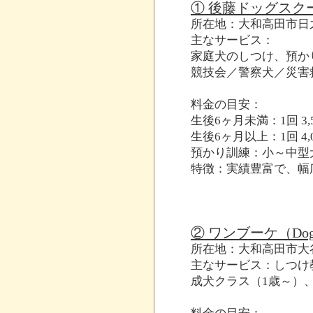
① 後藤ドッグスク
所在地：大和高田市日之
主なサービス：
家庭犬のしつけ、預か
競技会／警察犬／災害
料金の目安：
生後6ヶ月未満：1回 3,
生後6ヶ月以上：1回 4,
預かり訓練：小～中型犬 1
特徴：実績豊富で、幅
② ワンブーケ（Dog Goo
所在地：大和高田市大谷
主なサービス：しつけ
成犬クラス（1歳～）