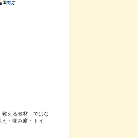
を教える教材」ではな
吠え・噛み癖・トイ