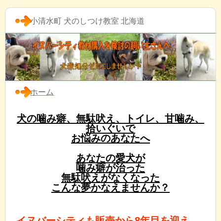
小清水町 犬のしつけ教室 北海道
ホーム
犬の噛み癖、無駄吠え、トイレ、甘噛み、
拾いぐいで
お悩みのあなたへ
あなたの愛犬が
噛み癖が治った
無駄吠えがなくなった
こんな夢かなえませんか？
イヌバーシティも販売から8年目を迎え、