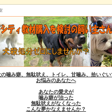
室
犬の噛み癖、無駄吠え、トイレ、甘噛み、拾いぐい
お悩みのあなたへ
あなたの愛犬が
噛み癖が治った
無駄吠えがなくなった
こんな夢かなえませんか？