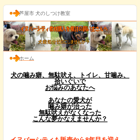
芦屋市 犬のしつけ教室
ホーム
犬の噛み癖、無駄吠え、トイレ、甘噛み、
拾いぐいで
お悩みのあなたへ
あなたの愛犬が
噛み癖が治った
無駄吠えがなくなった
こんな夢かなえませんか？
イヌバーシティも販売から8年目を迎え、