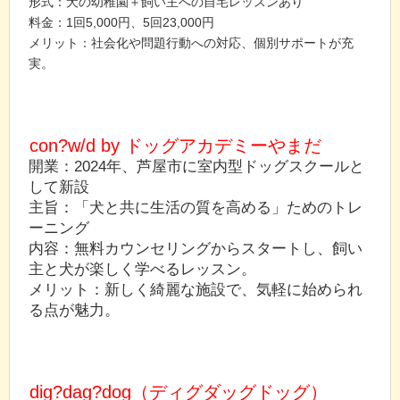
形式：犬の幼稚園＋飼い主への自宅レッスンあり
料金：1回5,000円、5回23,000円
メリット：社会化や問題行動への対応、個別サポートが充
実。
con?w/d by ドッグアカデミーやまだ
開業：2024年、芦屋市に室内型ドッグスクールと
して新設
主旨：「犬と共に生活の質を高める」ためのトレ
ーニング
内容：無料カウンセリングからスタートし、飼い
主と犬が楽しく学べるレッスン。
メリット：新しく綺麗な施設で、気軽に始められ
る点が魅力。
dig?dag?dog（ディグダッグドッグ）