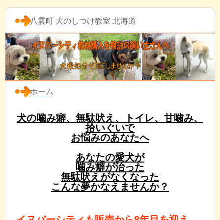
八雲町 犬のしつけ教室 北海道
ホーム
犬の噛み癖、無駄吠え、トイレ、甘噛み、
拾いぐいで
お悩みのあなたへ
あなたの愛犬が
噛み癖が治った
無駄吠えがなくなった
こんな夢かなえませんか？
イヌバーシティも販売から8年目を迎え、