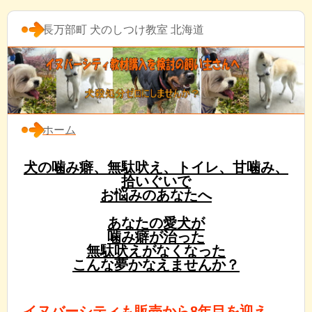
長万部町 犬のしつけ教室 北海道
ホーム
犬の噛み癖、無駄吠え、トイレ、甘噛み、
拾いぐいで
お悩みのあなたへ
あなたの愛犬が
噛み癖が治った
無駄吠えがなくなった
こんな夢かなえませんか？
イヌバーシティも販売から8年目を迎え、