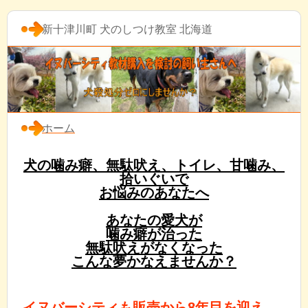
新十津川町 犬のしつけ教室 北海道
ホーム
犬の噛み癖、無駄吠え、トイレ、甘噛み、
拾いぐいで
お悩みのあなたへ
あなたの愛犬が
噛み癖が治った
無駄吠えがなくなった
こんな夢かなえませんか？
イヌバーシティも販売から8年目を迎え、