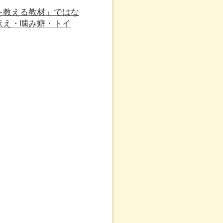
を教える教材」ではな
吠え・噛み癖・トイ