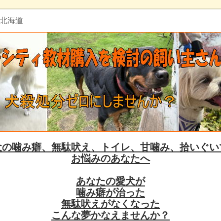
 北海道
犬の噛み癖、無駄吠え、トイレ、甘噛み、拾いぐい
お悩みのあなたへ
あなたの愛犬が
噛み癖が治った
無駄吠えがなくなった
こんな夢かなえませんか？