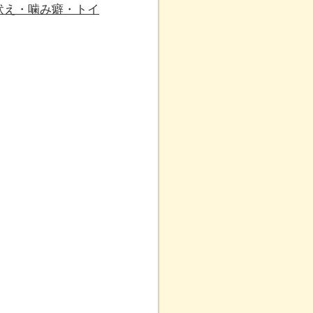
吠え・噛み癖・トイ