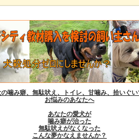
犬の噛み癖、無駄吠え、トイレ、甘噛み、拾いぐい
お悩みのあなたへ
あなたの愛犬が
噛み癖が治った
無駄吠えがなくなった
こんな夢かなえませんか？