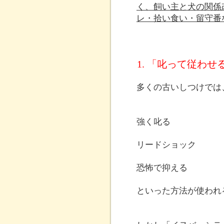
く、飼い主と犬の関係
レ・拾い食い・留守番
1. 「叱って従わ
多くの古いしつけでは
強く叱る
リードショック
恐怖で抑える
といった方法が使われ