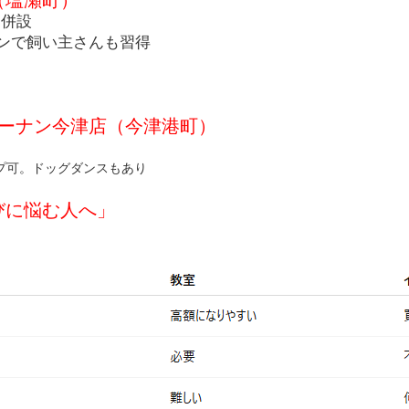
（塩瀬町）
ン併設
ンで飼い主さんも習得
B コーナン今津店（今津港町）
プ可。ドッグダンスもあり
びに悩む人へ」