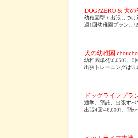
DOG?ZERO &
幼稚園型＋出張しつけ
週1回幼稚園プラン…\28,
犬の幼稚園 chouc
幼稚園単発\6,050?、5回券
出張トレーニングは\5,
ドッグライフプラン
通学、預託、出張すべ
出張4回\48,000?、預