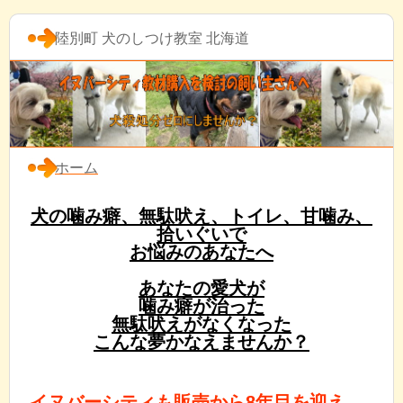
陸別町 犬のしつけ教室 北海道
ホーム
犬の噛み癖、無駄吠え、トイレ、甘噛み、
拾いぐいで
お悩みのあなたへ
あなたの愛犬が
噛み癖が治った
無駄吠えがなくなった
こんな夢かなえませんか？
イヌバーシティも販売から8年目を迎え、