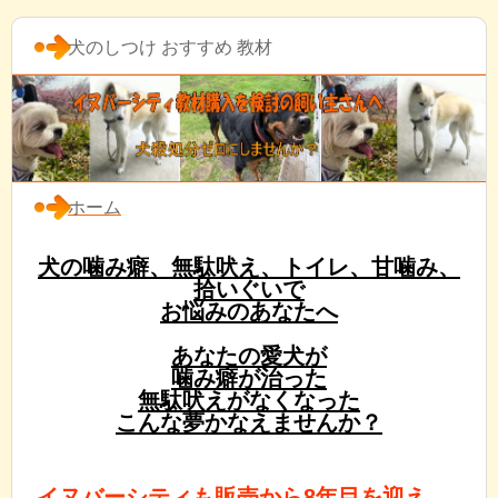
犬のしつけ おすすめ 教材
ホーム
犬の噛み癖、無駄吠え、トイレ、甘噛み、
拾いぐいで
お悩みのあなたへ
あなたの愛犬が
噛み癖が治った
無駄吠えがなくなった
こんな夢かなえませんか？
イヌバーシティも販売から8年目を迎え、