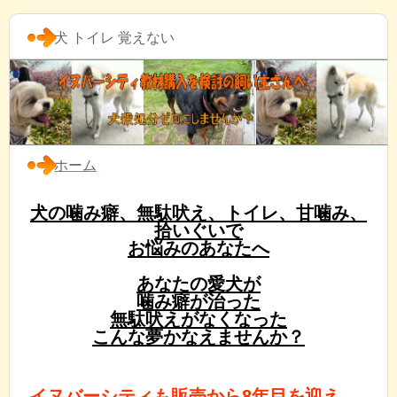
犬 トイレ 覚えない
ホーム
犬の噛み癖、無駄吠え、トイレ、甘噛み、
拾いぐいで
お悩みのあなたへ
あなたの愛犬が
噛み癖が治った
無駄吠えがなくなった
こんな夢かなえませんか？
イヌバーシティも販売から8年目を迎え、