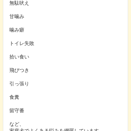
無駄吠え
甘噛み
噛み癖
トイレ失敗
拾い食い
飛びつき
引っ張り
食糞
留守番
など、
家庭犬でよくある悩みを網羅しています。