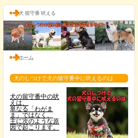
犬 留守番 吠える
ホーム
犬のしつけで犬の留守番中に吠えるのは
犬の留守番中の吠
えは、
単なる「わがま
ま」ではなく、
主に次のような原
因で起こります。