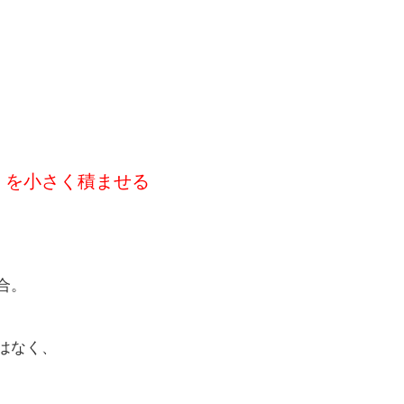
験」を小さく積ませる
合。
はなく、