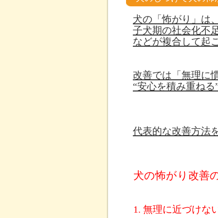
犬の「怖がり」は
子犬期の社会化不
などが複合して起
改善では「無理に
“安心を積み重ねる
代表的な改善方法
犬の怖がり改善
1. 無理に近づけな