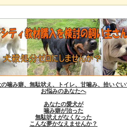
犬の噛み癖、無駄吠え、トイレ、甘噛み、拾いぐい
お悩みのあなたへ
あなたの愛犬が
噛み癖が治った
無駄吠えがなくなった
こんな夢かなえませんか？