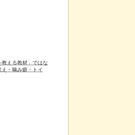
を教える教材」ではな
吠え・噛み癖・トイ