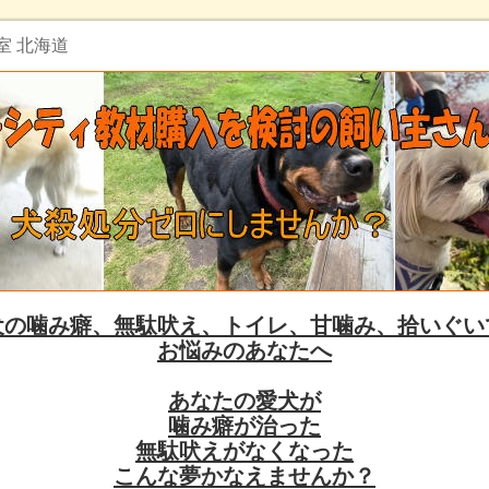
室 北海道
犬の噛み癖、無駄吠え、トイレ、甘噛み、拾いぐい
お悩みのあなたへ
あなたの愛犬が
噛み癖が治った
無駄吠えがなくなった
こんな夢かなえませんか？