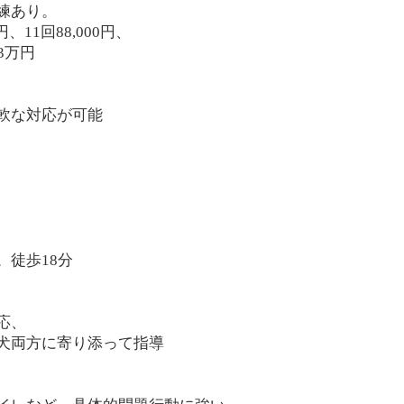
練あり。
、11回88,000円、
3万円
軟な対応が可能
。徒歩18分
応、
犬両方に寄り添って指導