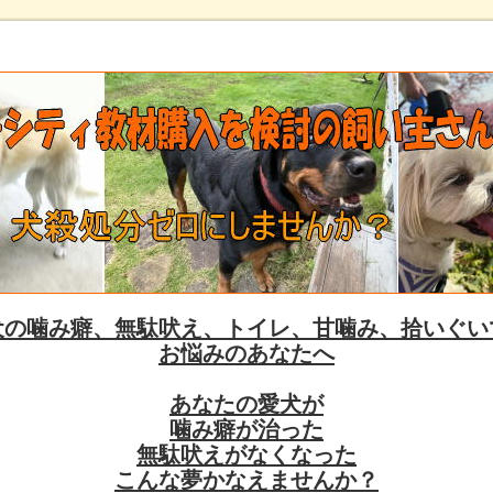
犬の噛み癖、無駄吠え、トイレ、甘噛み、拾いぐい
お悩みのあなたへ
あなたの愛犬が
噛み癖が治った
無駄吠えがなくなった
こんな夢かなえませんか？