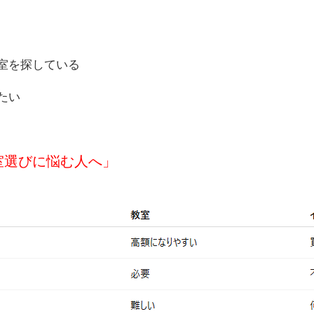
室を探している
たい
室選びに悩む人へ」