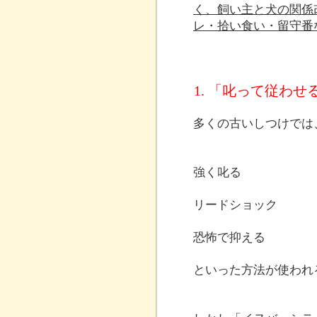
く、飼い主と犬の関係
レ・拾い食い・留守番
1. 「叱って従わ
多くの古いしつけでは
強く叱る
リードショック
恐怖で抑える
といった方法が使われ