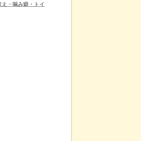
吠え・噛み癖・トイ