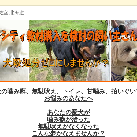
教室 北海道
犬の噛み癖、無駄吠え、トイレ、甘噛み、拾いぐい
お悩みのあなたへ
あなたの愛犬が
噛み癖が治った
無駄吠えがなくなった
こんな夢かなえませんか？