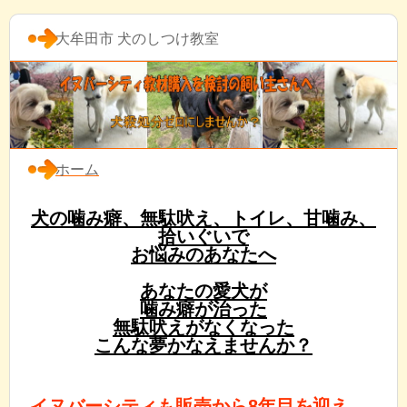
大牟田市 犬のしつけ教室
ホーム
犬の噛み癖、無駄吠え、トイレ、甘噛み、
拾いぐいで
お悩みのあなたへ
あなたの愛犬が
噛み癖が治った
無駄吠えがなくなった
こんな夢かなえませんか？
イヌバーシティも販売から8年目を迎え、