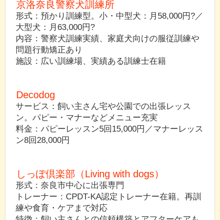
京洛奈良警察犬訓練所
形式：預かり訓練型。小・中型犬：月58,000円?／
大型犬：月63,000円?
内容：警察犬訓練実績、家庭犬向けの服従訓練や
問題行動矯正あり
施設：広い訓練場、実績ある訓練士在籍
Decodog
サービス：飼い主さん宅や公園での出張レッス
ン。パピー・マナーなどメニュー充実
料金：パピーレッスン5回15,000円／マナーレッス
ン8回28,000円
しっぽ倶楽部（Living with dogs）
形式：奈良市中心に出張専門
トレーナー：CPDT-KA認定トレーナー在籍。再訓
練や食育・ケアまで対応
特徴：飼い主さんとの信頼構築とアフターケアも