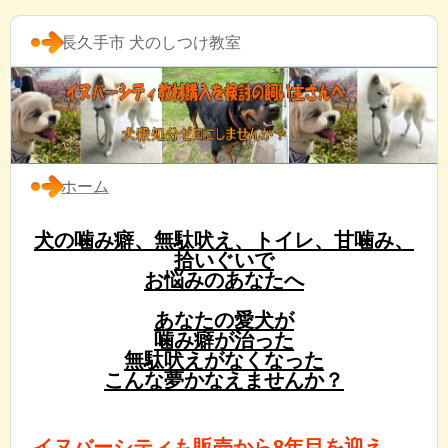
長久手市 犬のしつけ教室
ホーム
犬の噛み癖、無駄吠え、トイレ、甘噛み、
拾いぐいで
お悩みのあなたへ
あなたの愛犬が
噛み癖が治った
無駄吠えがなくなった
こんな夢かなえませんか？
イヌバーシティも販売から8年目を迎え、