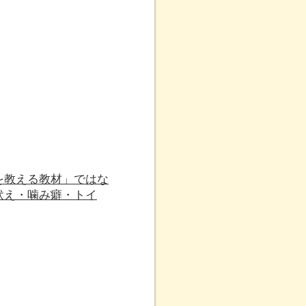
を教える教材」ではな
吠え・噛み癖・トイ