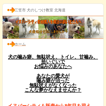
三笠市 犬のしつけ教室 北海道
ホーム
犬の噛み癖、無駄吠え、トイレ、甘噛み、
拾いぐいで
お悩みのあなたへ
あなたの愛犬が
噛み癖が治った
無駄吠えがなくなった
こんな夢かなえませんか？
イヌバーシティも販売から8年目を迎え、